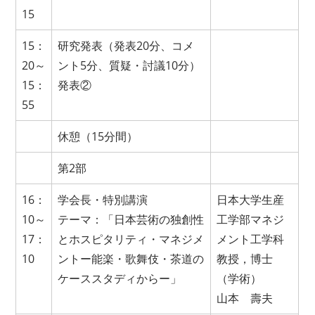
15
15：
研究発表（発表20分、コメ
20～
ント5分、質疑・討議10分）
15：
発表②
55
休憩（15分間）
第2部
16：
学会長・特別講演
日本大学生産
10～
テーマ：「日本芸術の独創性
工学部マネジ
17：
とホスピタリティ・マネジメ
メント工学科
10
ントー能楽・歌舞伎・茶道の
教授，博士
ケーススタディからー」
（学術）
山本 壽夫