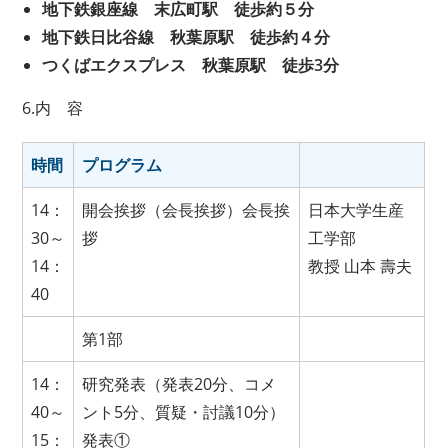
地下鉄銀座線 末広町駅 徒歩約５分
地下鉄日比谷線 秋葉原駅 徒歩約４分
つくばエクスプレス 秋葉原駅 徒歩
3
分
6.内 容
時間
プログラム
14：
開会挨拶（会長挨拶）会長挨
日本大学生産
30～
拶
工学部
14：
教授 山本 壽夫
40
第1部
14：
研究発表（発表20分、コメ
40～
ント5分、質疑・討議10分）
15：
発表①