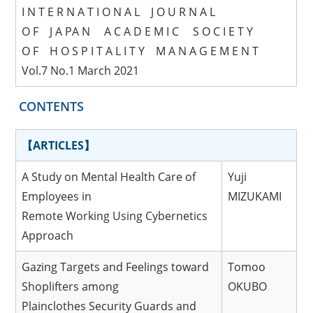
I N T E R N A T I O N A L J O U R N A L
O F J A PA N A C A D E M I C S O C I E T Y
O F H O S P I T A L I T Y M A N A G E M E N T
Vol.7 No.1 March 2021
CONTENTS
【ARTICLES】
A Study on Mental Health Care of
Yuji
Employees in
MIZUKAMI
Remote Working Using Cybernetics
Approach
Gazing Targets and Feelings toward
Tomoo
Shoplifters among
OKUBO
Plainclothes Security Guards and