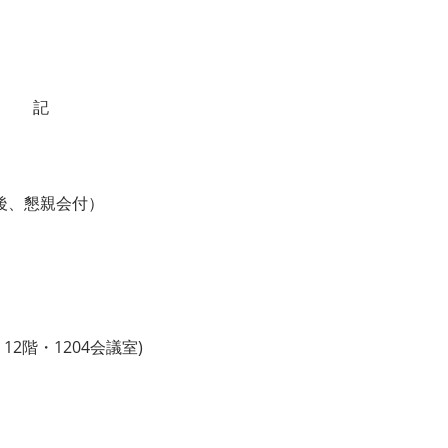
記
後、懇親会付）
12階・1204会議室)