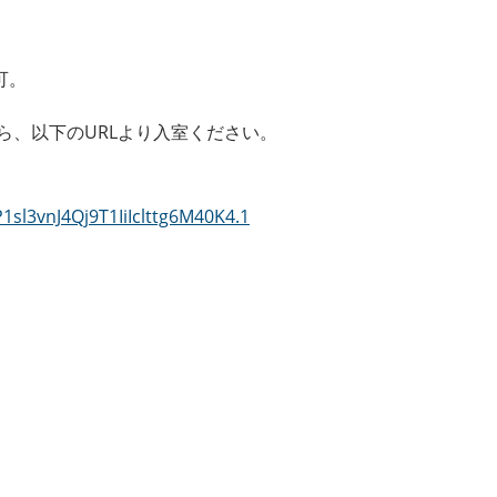
可。
ら、以下のURLより入室ください。
sl3vnJ4Qj9T1IiIclttg6M40K4.1