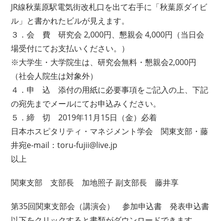
JR線秋葉原駅電気街改札口を出て右手に「秋葉原ダイビ
ル」と書かれたビルが見えます。
３．会 費 研究会 2,000円、懇親会 4,000円（当日会
場受付にてお支払いください。）
※大学生・大学院生は、研究会無料・懇親会2,000円
（社会人院生は対象外）
４．申 込 添付の用紙に必要事項をご記入の上、下記
の宛先までメールにてお申込みください。
５．締 切 2019年11月15日（金）必着
日本ホスピタリティ・マネジメント学会 関東支部・藤
井宛e-mail：toru-fujii@live.jp
以上
関東支部 支部長 加地照子 副支部長 藤井享
第35回関東支部会（講演会） 参加申込書 発表申込書
以下をクリックすると書類がダウンロードできます。